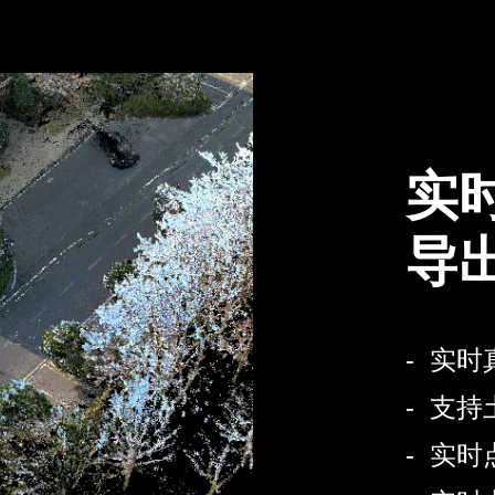
实
导
- 实
- 支
- 实时